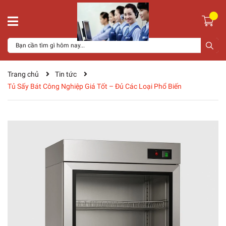
Trang chủ
Tin tức
Tủ Sấy Bát Công Nghiệp Giá Tốt – Đủ Các Loại Phổ Biến