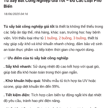
Tủ Sấy Bát Công Nghiệp Giá Tốt – Đủ Các Loại Phổ
Biến
18/06/2025 04:16
Tủ sấy bát công nghiệp giá tốt
là thiết bị không thể thiếu trong
các bếp ăn tập thể, nhà hàng, khác sạn, trường học hay bệnh
viện. Với thiều loại như tủ
1
buồng, 2 buồng, 3 buồng,
thiết bị
này giúp
sấy khô và khử khuẩn nhanh chóng
, đảm bảo vệ sinh
an toàn thực phẩm và tiếp kiệm thời gian cho người dùng.
✅
Ưu điểm của tủ sấy bát công nghiệp
. Sấy khô nhanh:
Sử dụng nhiệt độ cao kết hợp với quạt gió,
giúp bát đĩa khô hoàn toàn trong thời gian ngắn.
. Khử khuẩn hiệu quả:
Nhiều mẫu tủ tích hợp tia UV hoặc
ozone, giúp diệt khuẩn lên đến 99%.
. Tiết kiệm điện:
Tích hợp cảm biến tự động ngắt khi đạt nhiệt
độ yêu cầu, tránh hao phí điện năng.