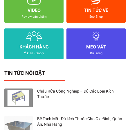
VIDEO
TIN TỨC VỀ
Review sản phẩm
Eco Shop
KHÁCH HÀNG
MẸO VẶT
Ý kiến - Góp ý
Đời sống
TIN TỨC NỔI BẬT
Chậu Rửa Công Nghiệp – Đủ Các Loại Kích
Thước
Bể Tách Mỡ - Đủ kích Thước Cho Gia Đình, Quán
Ăn, Nhà Hàng