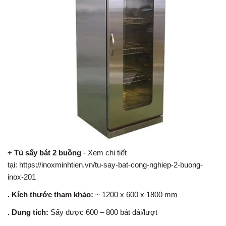
+ Tủ sấy bát 2 buồng
- Xem chi tiết
tại:
https://inoxminhtien.vn/tu-say-bat-cong-nghiep-2-buong-
inox-201
. Kích thước tham khảo:
~ 1200 x 600 x 1800 mm
. Dung tích:
Sấy được 600 – 800 bát đái/lượt