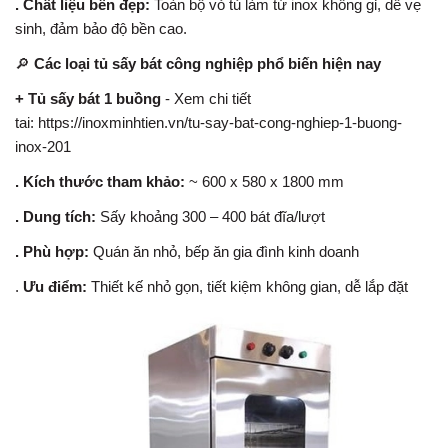
. Chất liệu bền đẹp:
Toàn bộ vỏ tủ làm từ inox không gỉ, dễ vẹ
sinh, đảm bảo độ bền cao.
🔎
Các loại tủ sấy bát công nghiệp phổ biến hiện nay
+ Tủ sấy bát 1 buồng
- Xem chi tiết
tai:
https://inoxminhtien.vn/tu-say-bat-cong-nghiep-1-buong-
inox-201
. Kích thước tham khảo:
~ 600 x 580 x 1800 mm
. Dung tích:
Sấy khoảng 300 – 400 bát đĩa/lượt
. Phù hợp:
Quán ăn nhỏ, bếp ăn gia đình kinh doanh
.
Ưu điểm:
Thiết kế nhỏ gọn, tiết kiệm không gian, dễ lắp đặt