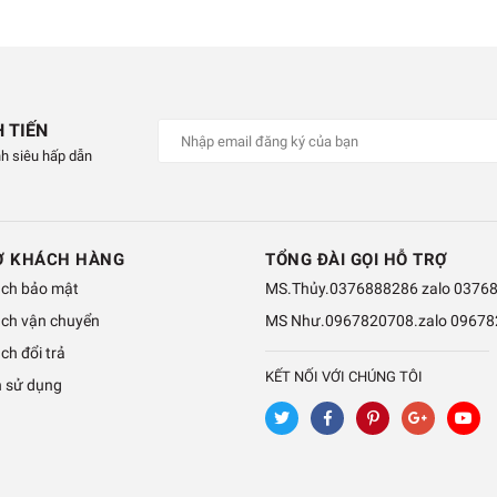
 TIẾN
h siêu hấp dẫn
Ợ KHÁCH HÀNG
TỔNG ĐÀI GỌI HỖ TRỢ
ách bảo mật
MS.Thủy.0376888286 zalo
0376
ách vận chuyển
MS Như.0967820708.zalo
09678
ch đổi trả
KẾT NỐI VỚI CHÚNG TÔI
h sử dụng