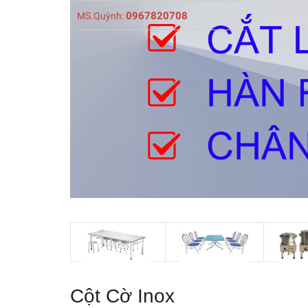
0967820708
MS.Quỳnh:
Cột Cờ Inox