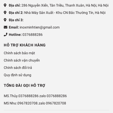
Địa chỉ:
286 Nguyễn Xiển, Tân Triều, Thanh Xuân, Hà Nội, Hà Nội
Địa chỉ 2:
Nhà Máy Sản Xuất - Khu CN Bắc Thường Tín, Hà Nội
Địa chỉ 3:
Email:
inoxminhtien@gmail.com
Hotline:
0376888286
HỖ TRỢ KHÁCH HÀNG
Chính sách bảo mật
Chính sách vận chuyển
Chính sách đổi trả
Quy định sử dụng
TỔNG ĐÀI GỌI HỖ TRỢ
MS.Thủy.0376888286 zalo
0376888286
MS Như.0967820708.zalo
0967820708