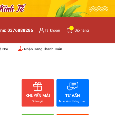
ine:
0376888286
Tài khoản
Giỏ hàng
à Nội
Nhận Hàng Thanh Toán
KHUYẾN MÃI
TƯ VẤN
Giảm giá
Mua sắm thông minh