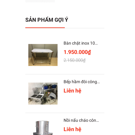
SẢN PHẨM GỢI Ý
Bàn chặt inox 100 x 60cm ( có lót gỗ )
1.950.000₫
2.150.000₫
Bếp hầm đôi công nghiệp
Liên hệ
Nồi nấu cháo công nghiệp 30L
Liên hệ