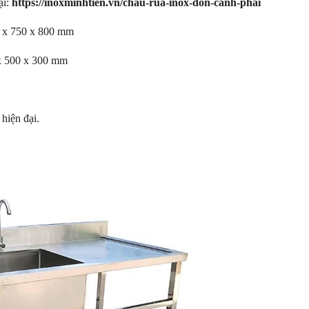
ại:
https://inoxminhtien.vn/chau-rua-inox-don-canh-phai
0 x 750 x 800 mm
x 500 x 300 mm
hiện đại.