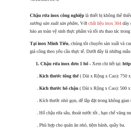
Chậu rửa inox công nghiệp
là thiết bị không thể thi
xưởng sản xuất sản phẩm
, Với
chất liệu inox 304
dày 
bảo an toàn vệ sinh thực phẩm và tối ưu thao tác trong
Tại inox Minh Tiến
, chúng tôi chuyên sản xuất và c
giá công theo yêu cầu thực tế. Dưới đây là những mẫu
1. Chậu rửa inox đơn 1 hố -
Xem chi tiết
tại:
http
.
Kích thước tổng thể
( Dài x Rộng x Cao): 750 
.
Kích thước hố chậu
( Dài x Rộng x Cao): 500 
. Kích thước nhỏ gọn, dễ lắp đặt trong không gian
. Hố chậu rửa sâu, thoát nước tốt , hạn chế văng n
. Phù hợp cho quán ăn nhỏ, tiệm bánh, quầy ba.