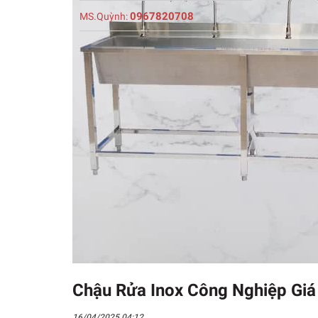
0967820708
MS.Quỳnh:
Chậu Rửa Inox Công Nghiệp Giá
16/04/2025 04:12