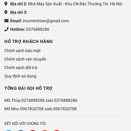
Địa chỉ 2:
Nhà Máy Sản Xuất - Khu CN Bắc Thường Tín, Hà Nội
Địa chỉ 3:
Email:
inoxminhtien@gmail.com
Hotline:
0376888286
HỖ TRỢ KHÁCH HÀNG
Chính sách bảo mật
Chính sách vận chuyển
Chính sách đổi trả
Quy định sử dụng
TỔNG ĐÀI GỌI HỖ TRỢ
MS.Thủy.0376888286 zalo
0376888286
MS Như.0967820708.zalo
0967820708
KẾT NỐI VỚI CHÚNG TÔI