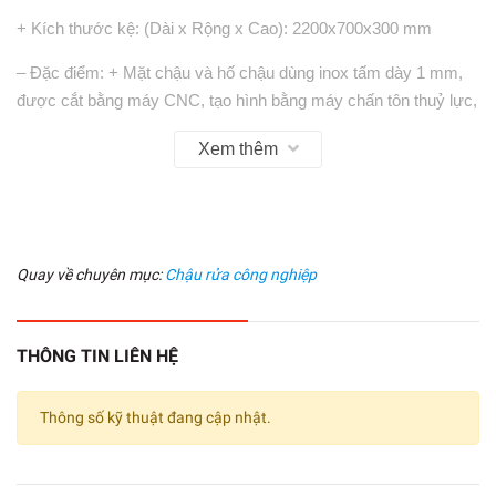
+ Kích thước kệ: (Dài x Rộng x Cao): 2200x700x300 mm
– Đặc điểm: + Mặt chậu và hố chậu dùng inox tấm dày 1 mm,
được cắt bằng máy CNC, tạo hình bằng máy chấn tôn thuỷ lực,
đường nét sắc sảo, chắc chắn.
Xem thêm
+ Chân chậu hộp 40×40 mm có tăng chỉnh chiều cao, thanh
giằng hộp 30×30 mm, nan đan hộp 10×20 mm
+ Chân kệ và khung hộp 30×30 mm, nan đan và lan can hộp
10×20 mm
Quay về chuyên mục:
Chậu rửa công nghiệp
+ Có 2 hố chậu, 2 bộ xi phông thoát nước
THÔNG TIN LIÊN HỆ
+ Các mối hàn được thực hiện bằng công nghệ hàn TIG có khí
Ar bảo vệ chống oxi hóa
Thông số kỹ thuật đang cập nhật.
– Tiêu chuẩn chất lượng Iso 9001:2015
– Bảo hành: 12 tháng