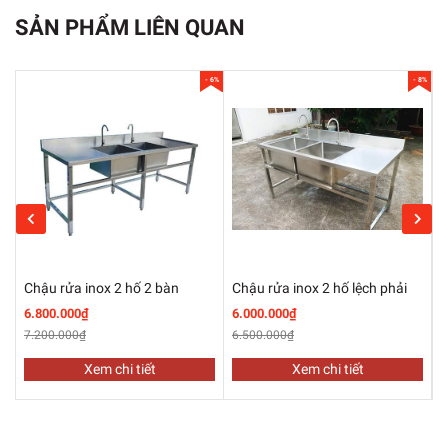
HOTLIEN 0967820708
SẢN PHẨM LIÊN QUAN
Một số hình ảnh thực tế do công ty chúng tôi sản xuất
- 6%
- 8%
Chậu rửa inox 2 hố 2 bàn
Chậu rửa inox 2 hố lệch phải
C
6.800.000₫
6.000.000₫
4
7.200.000₫
6.500.000₫
5
Xem chi tiết
Xem chi tiết