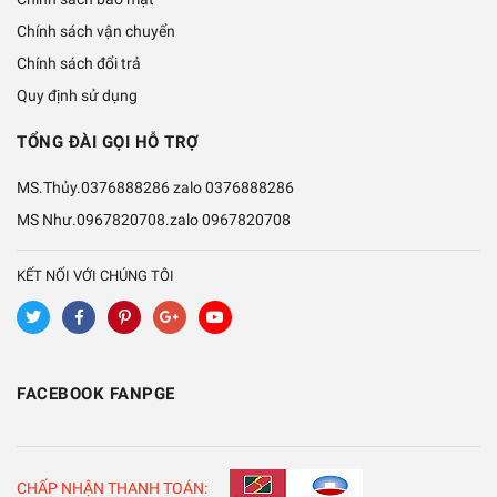
Chính sách vận chuyển
Chính sách đổi trả
Quy định sử dụng
TỔNG ĐÀI GỌI HỖ TRỢ
MS.Thủy.0376888286 zalo
0376888286
MS Như.0967820708.zalo
0967820708
KẾT NỐI VỚI CHÚNG TÔI
FACEBOOK FANPGE
CHẤP NHẬN THANH TOÁN: