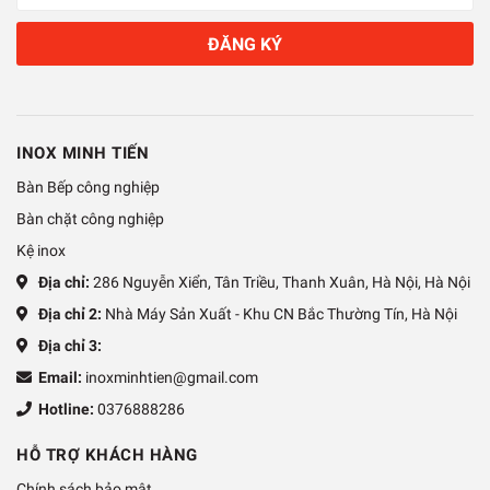
ĐĂNG KÝ
Hãy liên hệ với chúng tôi để biết thêm thông tin chi tiết sản
phẩm và giá cả.
INOX MINH TIẾN
Bàn Bếp công nghiệp
Bàn chặt công nghiệp
Kệ inox
Địa chỉ:
286 Nguyễn Xiển, Tân Triều, Thanh Xuân, Hà Nội, Hà Nội
Địa chỉ 2:
Nhà Máy Sản Xuất - Khu CN Bắc Thường Tín, Hà Nội
Địa chỉ 3:
Email:
inoxminhtien@gmail.com
Hotline:
0376888286
HỖ TRỢ KHÁCH HÀNG
Chính sách bảo mật