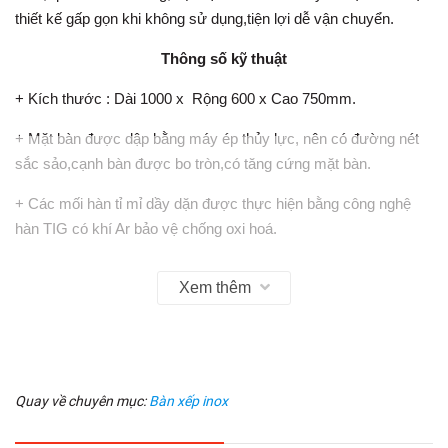
thiết kế gấp gọn khi không sử dụng,tiện lợi dễ vận chuyển.
Thông số kỹ thuật
+ Kích thước : Dài 1000 x Rộng 600 x Cao 750mm.
+ Mặt bàn được dập bằng máy ép thủy lực, nên có đường nét
sắc sảo,cạnh bàn được bo tròn,có tăng cứng mặt bàn.
+ Các mối hàn tỉ mỉ dầy dặn được thực hiện bằng công nghệ
hàn TIG có khí Ar bảo vệ chống oxi hoá.
+Chân bàn làm bằng ống phi 32mm.Có thể gấp gọn gàng.
Xem thêm
+ Chất liệu : 100%inox 201.
+ Cam kết 100% inox chính hãng .
Quay về chuyên mục:
Bàn xếp inox
=> Sản phẩm Inox của Minh Tiến sản xuất luôn mang Uy Tín -
Chất Lượng - Kinh Tế lên hàng đầu.Qúy khách hàng yên tâm