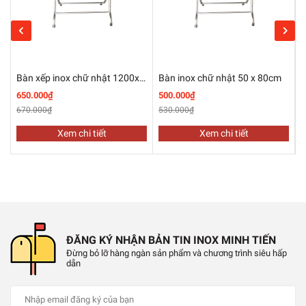
Bàn xếp inox chữ nhật 1200x700mm
Bàn inox chữ nhật 50 x 80cm
650.000₫
500.000₫
7
670.000₫
530.000₫
7
Xem chi tiết
Xem chi tiết
ĐĂNG KÝ NHẬN BẢN TIN INOX MINH TIẾN
Đừng bỏ lỡ hàng ngàn sản phẩm và chương trình siêu hấp
dẫn