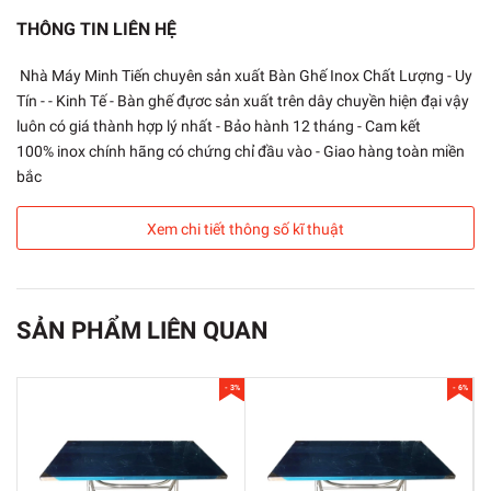
sử dụng.
THÔNG TIN LIÊN HỆ
+ Lưu ý :
Bàn luôn có sẵn tại xưởng , cùng với đội ngũ nhân
Nhà Máy Minh Tiến chuyên sản xuất Bàn Ghế Inox Chất Lượng - Uy
viên giao hàng nhanh,nhiệt tình chu đáo,cẩn thận,chúng tôi giao
Tín - - Kinh Tế - Bàn ghế đựơc sản xuất trên dây chuyền hiện đại vậy
nhận hàng trong ngày đối với Hà Nội ,từ 1đến 3 ngày với tỉnh
luôn có giá thành hợp lý nhất - Bảo hành 12 tháng - Cam kết
khác.
100% inox chính hãng có chứng chỉ đầu vào - Giao hàng toàn miền
bắc
+ Gía bán trên là giá bán lẻ,khách hàng đặt mua số lượng lớn
liên hệ ngay với chúng tôi qua.
SĐT 0967820708
để được nhận
Xem chi tiết thông số kĩ thuật
giá tốt nhất.
Một số hình ảnh sản phẩm inox của công ty chúng tôi sản
xuất
SẢN PHẨM LIÊN QUAN
Bàn gấp gọn khi không sử dụng.
- 3%
- 6%